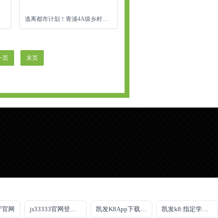
启“五
逃离都市计划！青浦4A级乡村张马村开启健康有机田园新体验
一页
末页
厅官网
js33333官网登录入口
凯发K8App下载首页
凯发k8:指定学步园