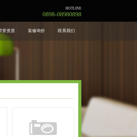
HOTLINE
0898-08980898
荣誉资质
装修询价
联系我们