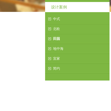
设计案例
中式
北欧
田园
地中海
宜家
简约