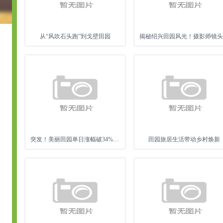
从“风吹石头跑”到戈壁田园
突发！美丽田园单日涨幅破34%被低估的价值终浮出水面？
田园旅居生活带动乡村焕新