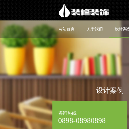
网站首页
关于我们
设计案
设计案例
咨询热线
0898-08980898