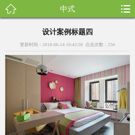



中式
首页
关于我们
设计案例标题四
设计案例
更新时间：2018-06-14 16:42:58 点击次数：
256
新闻资讯
设计团队
售后服务
科普知识
荣誉资质
装修询价