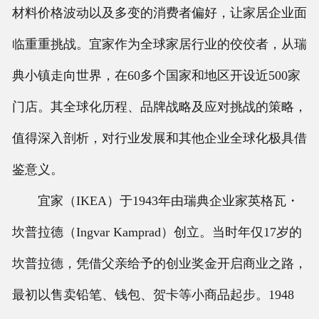
材料价格波动以及多变的消费者偏好，让家居企业面
联系我们
临重重挑战。宜家作为全球家居行业的佼佼者，从瑞
典小镇走向世界，在60多个国家和地区开设近500家
门店。其全球化历程、品牌战略及应对挑战的策略，
值得深入剖析，对行业发展和其他企业全球化极具借
鉴意义。
宜家（IKEA）于1943年由瑞典企业家英格瓦・
坎普拉德（Ingvar Kamprad）创立。当时年仅17岁的
坎普拉德，凭借父亲给予的创业奖金开启商业之路，
最初以售卖铅笔、钱包、贺卡等小商品起步。1948